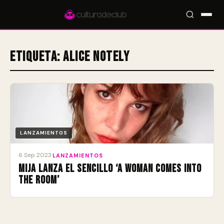
Etiqueta:
Alice Notely
Accesos rápidos:
🎪 Eventos
🎤 Artistas
📍 Locales
📰 Magazine
LANZAMIENTOS
6 Sep 2023
·
LANZAMIENTOS
Mija lanza el sencillo ‘A Woman Comes Into
The Room’