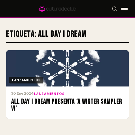
Etiqueta:
All Day I Dream
Accesos rápidos:
🎪 Eventos
🎤 Artistas
📍 Locales
📰 Magazine
LANZAMIENTOS
30 Ene 2024
·
LANZAMIENTOS
All Day I Dream presenta ‘A Winter Sampler
VI’