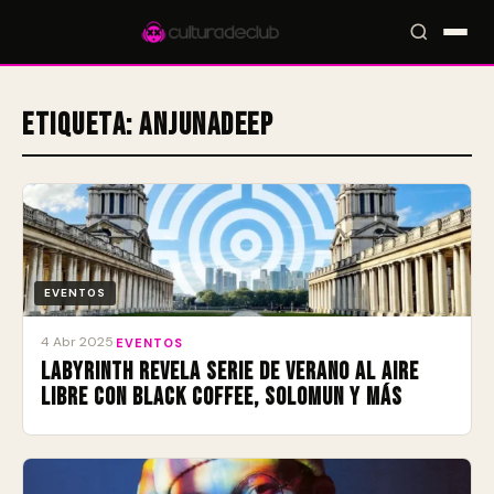
Etiqueta:
Anjunadeep
Accesos rápidos:
🎪 Eventos
🎤 Artistas
📍 Locales
📰 Radar
EVENTOS
4 Abr 2025
·
EVENTOS
Labyrinth revela serie de verano al aire
libre con Black Coffee, Solomun y más