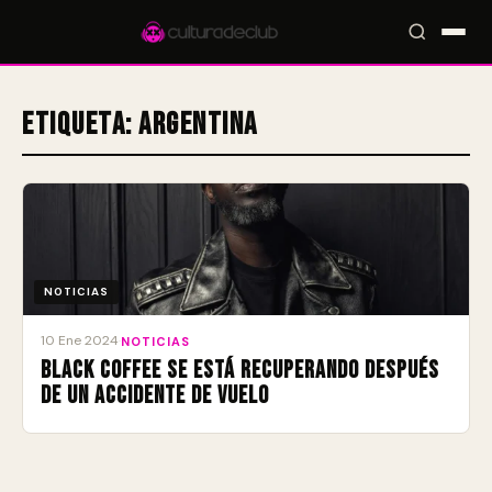
Etiqueta:
Argentina
Accesos rápidos:
🎪 Eventos
🎤 Artistas
📍 Locales
📰 Magazine
NOTICIAS
10 Ene 2024
·
NOTICIAS
Black Coffee se está recuperando después
de un accidente de vuelo