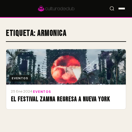
Etiqueta:
Armonica
Accesos rápidos:
🎪 Eventos
🎤 Artistas
📍 Locales
📰 Magazine
EVENTOS
25 Ene 2024
·
EVENTOS
El Festival Zamna regresa a Nueva York