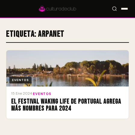
Etiqueta:
Arpanet
Accesos rápidos:
🎪 Eventos
🎤 Artistas
📍 Locales
📰 Magazine
EVENTOS
15 Ene 2024
·
EVENTOS
El festival Waking Life de Portugal agrega
más nombres para 2024