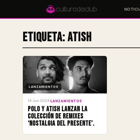
NOTICI
Etiqueta:
Atish
Accesos rápidos:
🎪 Eventos
🎤 Artistas
📍 Locales
📰 Magazine
LANZAMIENTOS
14 Jun 2024
·
LANZAMIENTOS
Polo y Atish lanzan la
colección de remixes
‘Nostalgia del Presente’.