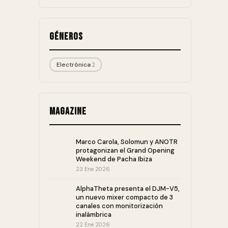
Géneros
Electrónica
2
Magazine
Marco Carola, Solomun y ANOTR
protagonizan el Grand Opening
Weekend de Pacha Ibiza
23 Ene 2026
AlphaTheta presenta el DJM-V5,
un nuevo mixer compacto de 3
canales con monitorización
inalámbrica
22 Ene 2026