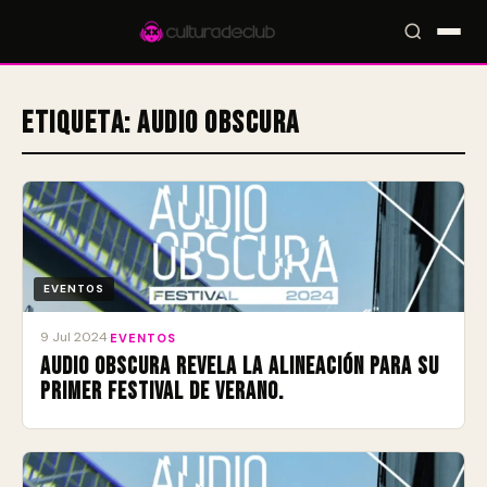
Etiqueta:
Audio Obscura
Accesos rápidos:
🎪 Eventos
🎤 Artistas
📍 Locales
📰 Magazine
EVENTOS
9 Jul 2024
·
EVENTOS
Audio Obscura revela la alineación para su
primer festival de verano.