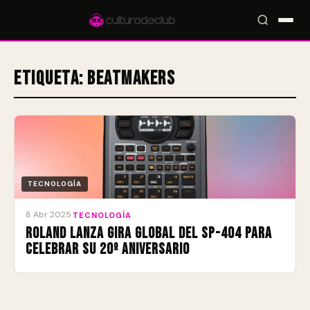
Etiqueta:
beatmakers
Accesos rápidos:
🎪 Eventos
🎤 Artistas
📍 Locales
📰 Magazine
TECNOLOGÍA
8 Abr 2025
·
TECNOLOGÍA
Roland lanza gira global del SP-404 para
celebrar su 20º aniversario