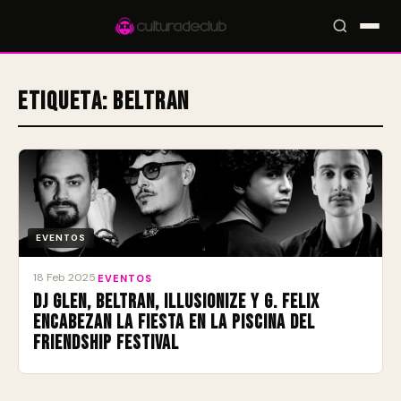
Etiqueta:
Beltran
Accesos rápidos:
🎪 Eventos
🎤 Artistas
📍 Locales
📰 Radar
EVENTOS
18 Feb 2025
·
EVENTOS
DJ Glen, Beltran, Illusionize y G. Felix
encabezan la fiesta en la piscina del
Friendship Festival