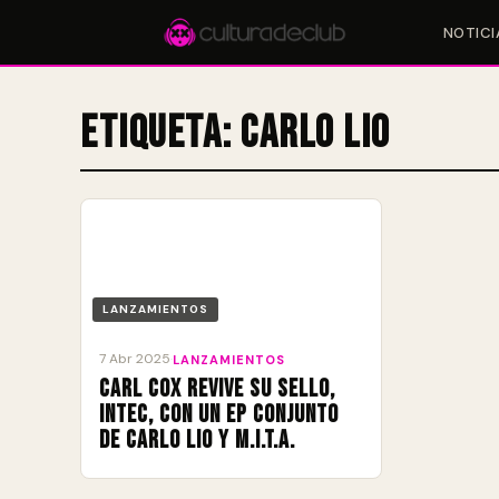
NOTICI
Etiqueta:
Carlo Lio
Accesos rápidos:
🎪 Eventos
🎤 Artistas
📍 Locales
📰 Magazine
LANZAMIENTOS
7 Abr 2025
·
LANZAMIENTOS
Carl Cox revive su sello,
Intec, con un EP conjunto
de Carlo Lio y M.I.T.A.