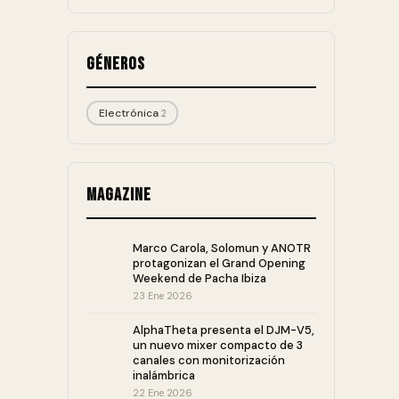
Géneros
Electrónica
2
Magazine
Marco Carola, Solomun y ANOTR
protagonizan el Grand Opening
Weekend de Pacha Ibiza
23 Ene 2026
AlphaTheta presenta el DJM-V5,
un nuevo mixer compacto de 3
canales con monitorización
inalámbrica
22 Ene 2026