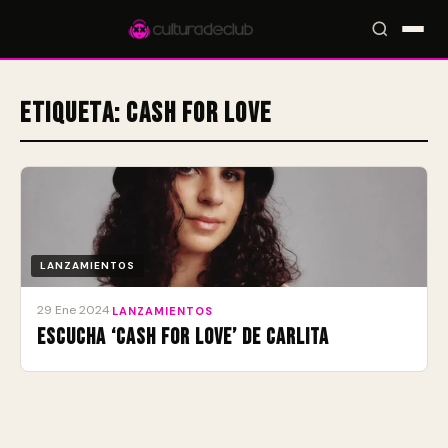
Etiqueta:
Cash For Love
Accesos rápidos:
🎪 Eventos
🎤 Artistas
📍 Locales
📰 Magazine
LANZAMIENTOS
29 Ene 2024
·
LANZAMIENTOS
Escucha ‘Cash For Love’ de Carlita