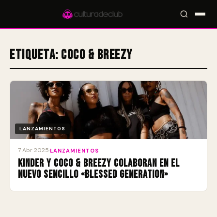
Etiqueta:
Coco & Breezy
Accesos rápidos:
🎪 Eventos
🎤 Artistas
📍 Locales
📰 Magazine
LANZAMIENTOS
7 Abr 2025
·
LANZAMIENTOS
Kinder y Coco & Breezy colaboran en el
nuevo sencillo «Blessed Generation»