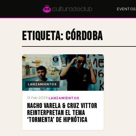
EVENTOS
Etiqueta:
Córdoba
Accesos rápidos:
🎪 Eventos
🎤 Artistas
📍 Locales
📰 Radar
LANZAMIENTOS
13 Feb 2025
·
LANZAMIENTOS
Nacho Varela & Cruz Vittor
Reinterpretan el Tema
‘Tormenta’ de Hipnótica