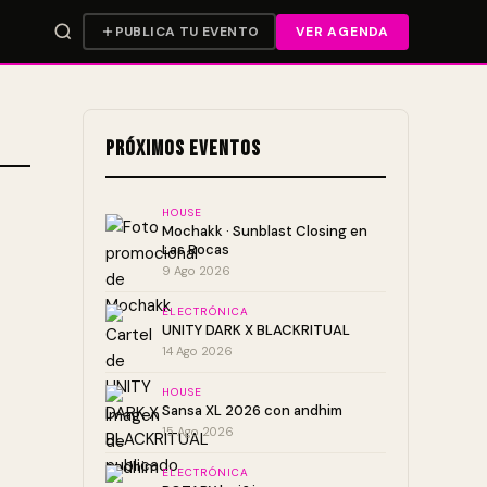
PUBLICA TU EVENTO
VER AGENDA
Próximos Eventos
HOUSE
Mochakk · Sunblast Closing en
Las Rocas
9 Ago 2026
ELECTRÓNICA
UNITY DARK X BLACKRITUAL
14 Ago 2026
HOUSE
Sansa XL 2026 con andhim
15 Ago 2026
ELECTRÓNICA