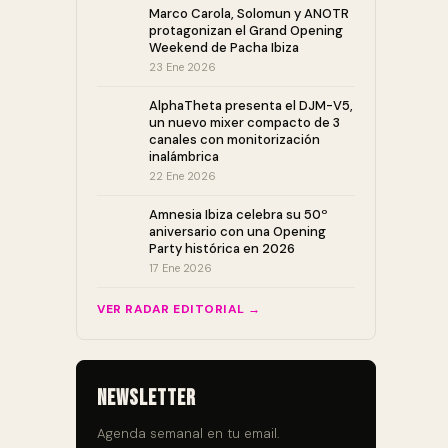
Marco Carola, Solomun y ANOTR
protagonizan el Grand Opening
Weekend de Pacha Ibiza
23 Ene 2026
AlphaTheta presenta el DJM-V5,
un nuevo mixer compacto de 3
canales con monitorización
inalámbrica
22 Ene 2026
Amnesia Ibiza celebra su 50º
aniversario con una Opening
Party histórica en 2026
17 Ene 2026
VER RADAR EDITORIAL →
Newsletter
Agenda semanal en tu email.