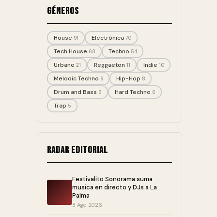
Géneros
House
Electrónica
91
70
Tech House
Techno
68
54
Urbano
Reggaeton
Indie
21
11
10
Melodic Techno
Hip-Hop
9
8
Drum and Bass
Hard Techno
6
6
Trap
5
Radar editorial
Festivalito Sonorama suma
musica en directo y DJs a La
Palma
8 Ago 2026