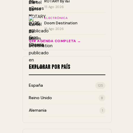
ROTARY by i&i
15 Ago 2026
ELECTRÓNICA
Doom Destination
15 Ago 2026
VER AGENDA COMPLETA →
Explorar por País
España
125
Reino Unido
8
Alemania
1