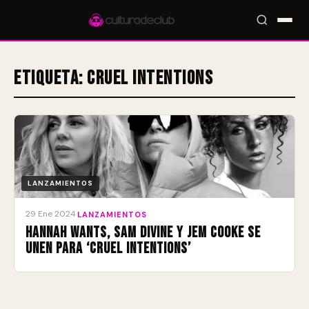
Etiqueta:
Cruel Intentions
Accesos rápidos:
🎪 Eventos
🎤 Artistas
📍 Locales
📰 Magazine
LANZAMIENTOS
29 Ene 2024
·
LANZAMIENTOS
Hannah Wants, Sam Divine y Jem Cooke se
unen para ‘Cruel Intentions’