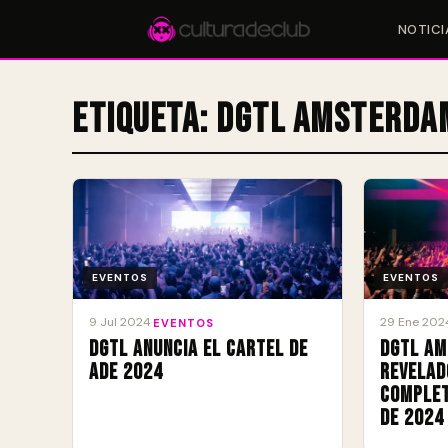
NOTICI
Etiqueta:
DGTL Amsterda
Accesos rápidos:
🎪 Eventos
🎤 Artistas
📍 Locales
📰 Magazine
EVENTOS
EVENTOS
9 Jul 2024
29 Ene 202
·
EVENTOS
DGTL anuncia el cartel de
DGTL Am
ADE 2024
revelad
complet
de 2024