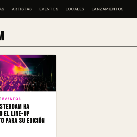
AS
ARTISTAS
EVENTOS
LOCALES
LANZAMIENTOS
m
4
·
EVENTOS
sterdam ha
o el line-up
o para su edición