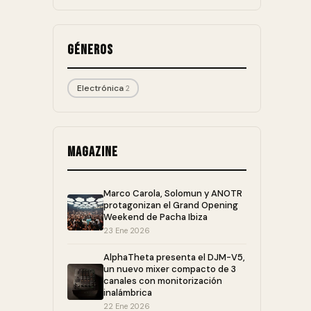
Géneros
Electrónica
2
Magazine
Marco Carola, Solomun y ANOTR
protagonizan el Grand Opening
Weekend de Pacha Ibiza
23 Ene 2026
AlphaTheta presenta el DJM-V5,
un nuevo mixer compacto de 3
canales con monitorización
inalámbrica
22 Ene 2026