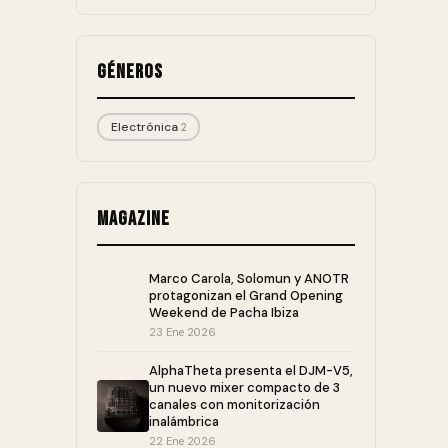
Géneros
Electrónica
2
Magazine
Marco Carola, Solomun y ANOTR
protagonizan el Grand Opening
Weekend de Pacha Ibiza
23 Ene 2026
AlphaTheta presenta el DJM-V5,
un nuevo mixer compacto de 3
canales con monitorización
inalámbrica
22 Ene 2026