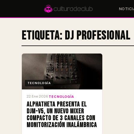
NOTICI
Etiqueta:
DJ profesional
Accesos rápidos:
🎪 Eventos
🎤 Artistas
📍 Locales
📰 Magazine
TECNOLOGÍA
22 Ene 2026
·
TECNOLOGÍA
AlphaTheta presenta el
DJM-V5, un nuevo mixer
compacto de 3 canales con
monitorización inalámbrica