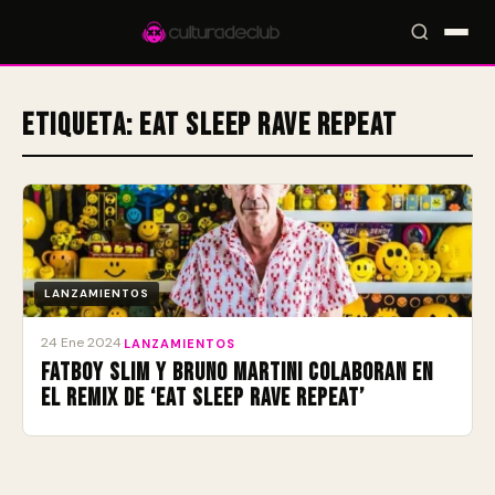
Etiqueta:
Eat Sleep Rave Repeat
Accesos rápidos:
🎪 Eventos
🎤 Artistas
📍 Locales
📰 Radar
LANZAMIENTOS
24 Ene 2024
·
LANZAMIENTOS
Fatboy Slim y Bruno Martini colaboran en
el remix de ‘Eat Sleep Rave Repeat’