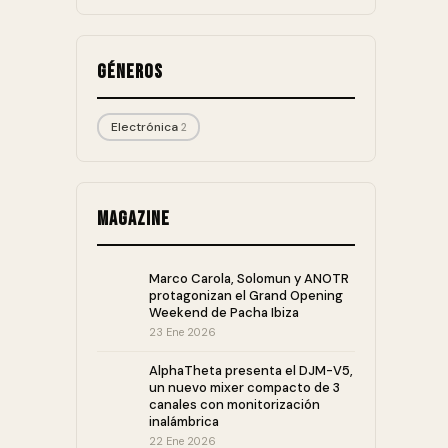
Géneros
Electrónica
2
Magazine
Marco Carola, Solomun y ANOTR
protagonizan el Grand Opening
Weekend de Pacha Ibiza
23 Ene 2026
AlphaTheta presenta el DJM-V5,
un nuevo mixer compacto de 3
canales con monitorización
inalámbrica
22 Ene 2026