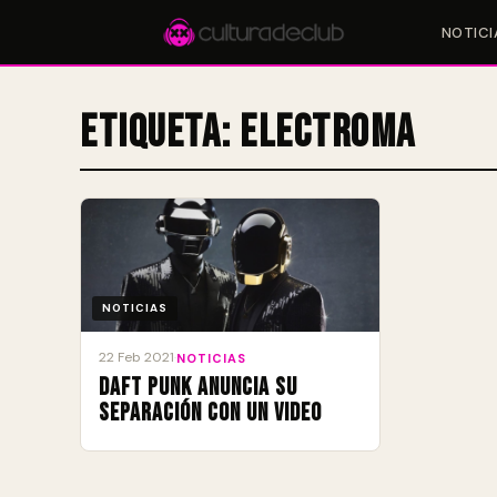
NOTICI
Etiqueta:
Electroma
Accesos rápidos:
🎪 Eventos
🎤 Artistas
📍 Locales
📰 Magazine
NOTICIAS
22 Feb 2021
·
NOTICIAS
Daft Punk anuncia su
separación con un video