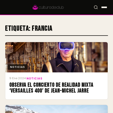
Etiqueta:
Francia
Accesos rápidos:
🎪 Eventos
🎤 Artistas
📍 Locales
📰 Magazine
NOTICIAS
9 Ene 2024
·
NOTICIAS
Observa el concierto de realidad mixta
‘Versailles 400’ de Jean-Michel Jarre