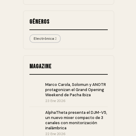
Géneros
Electrónica
2
Magazine
Marco Carola, Solomun y ANOTR
protagonizan el Grand Opening
Weekend de Pacha Ibiza
23 Ene 2026
AlphaTheta presenta el DJM-V5,
un nuevo mixer compacto de 3
canales con monitorización
inalámbrica
22 Ene 2026