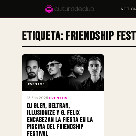
NOTICI
Etiqueta:
Friendship Fest
Accesos rápidos:
🎪 Eventos
🎤 Artistas
📍 Locales
📰 Magazine
EVENTOS
18 Feb 2025
·
EVENTOS
DJ Glen, Beltran,
Illusionize y G. Felix
encabezan la fiesta en la
piscina del Friendship
Festival