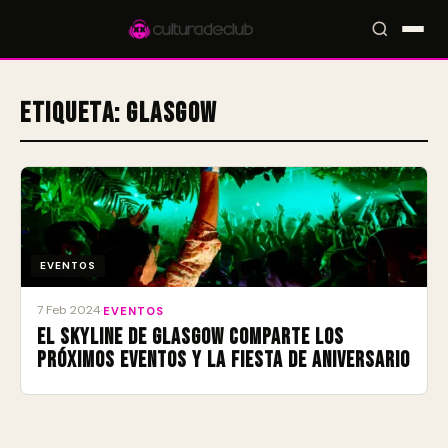
Etiqueta:
Glasgow
Accesos rápidos:
🎪 Eventos
🎤 Artistas
📍 Locales
📰 Magazine
EVENTOS
7 Feb 2024
·
EVENTOS
El Skyline de Glasgow comparte los
próximos eventos y la fiesta de aniversario