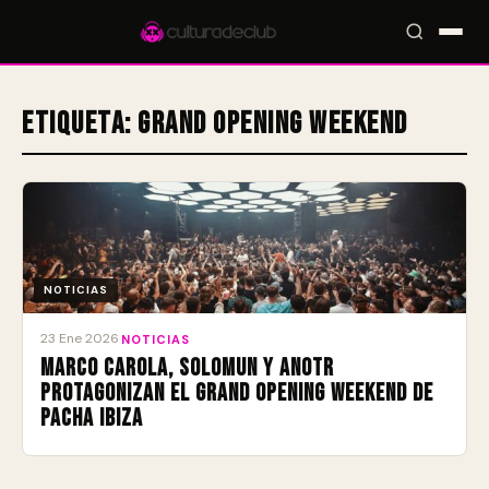
Etiqueta:
Grand Opening Weekend
Accesos rápidos:
🎪 Eventos
🎤 Artistas
📍 Locales
📰 Radar
NOTICIAS
23 Ene 2026
·
NOTICIAS
Marco Carola, Solomun y ANOTR
protagonizan el Grand Opening Weekend de
Pacha Ibiza