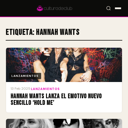
Etiqueta:
Hannah Wants
Accesos rápidos:
🎪 Eventos
🎤 Artistas
📍 Locales
📰 Radar
LANZAMIENTOS
13 Feb 2025
·
LANZAMIENTOS
Hannah Wants lanza el emotivo nuevo
sencillo ‘Hold Me’