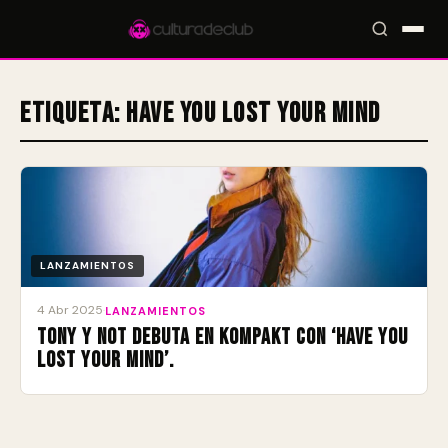
Etiqueta:
Have You Lost Your Mind
Accesos rápidos:
🎪 Eventos
🎤 Artistas
📍 Locales
📰 Magazine
LANZAMIENTOS
4 Abr 2025
·
LANZAMIENTOS
Tony y Not debuta en Kompakt con ‘Have You
Lost Your Mind’.