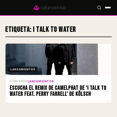
Etiqueta:
I Talk To Water
Accesos rápidos:
🎪 Eventos
🎤 Artistas
📍 Locales
📰 Radar
LANZAMIENTOS
5 Feb 2024
·
LANZAMIENTOS
Escucha el remix de CamelPhat de ‘I Talk To
Water feat. Perry Farrell’ de Kölsch