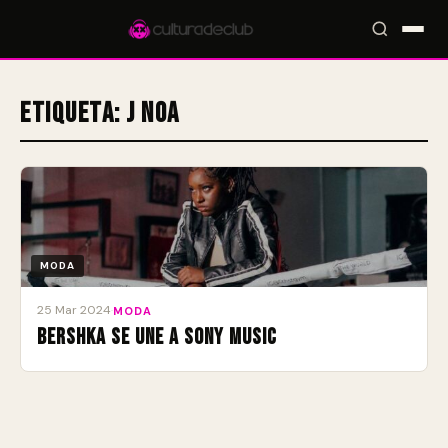
Etiqueta:
J Noa
Accesos rápidos:
🎪 Eventos
🎤 Artistas
📍 Locales
📰 Magazine
MODA
25 Mar 2024
·
MODA
BERSHKA se une a Sony Music