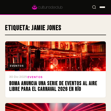
Etiqueta:
Jamie Jones
Accesos rápidos:
🎪 Eventos
🎤 Artistas
📍 Locales
📰 Magazine
EVENTOS
30 Dic 2025
·
EVENTOS
BOMA anuncia una serie de eventos al aire
libre para el Carnaval 2026 en Río