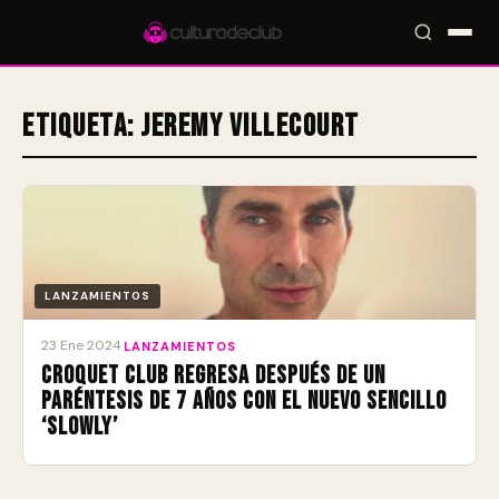
Etiqueta:
Jeremy Villecourt
Accesos rápidos:
🎪 Eventos
🎤 Artistas
📍 Locales
📰 Radar
LANZAMIENTOS
23 Ene 2024
·
LANZAMIENTOS
Croquet Club regresa después de un
paréntesis de 7 años con el nuevo sencillo
‘Slowly’