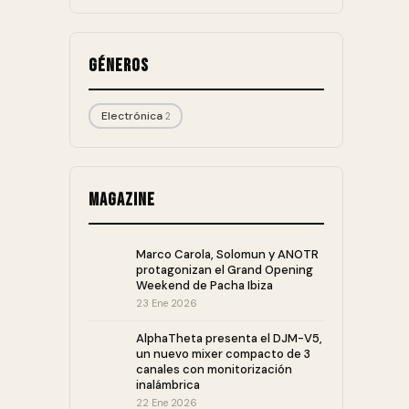
Géneros
Electrónica
2
Magazine
Marco Carola, Solomun y ANOTR
protagonizan el Grand Opening
Weekend de Pacha Ibiza
23 Ene 2026
AlphaTheta presenta el DJM-V5,
un nuevo mixer compacto de 3
canales con monitorización
inalámbrica
22 Ene 2026