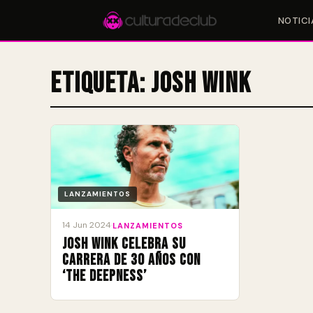
NOTICI
Etiqueta:
Josh Wink
Accesos rápidos:
🎪 Eventos
🎤 Artistas
📍 Locales
📰 Magazine
LANZAMIENTOS
14 Jun 2024
·
LANZAMIENTOS
Josh Wink celebra su
carrera de 30 años con
‘The Deepness’