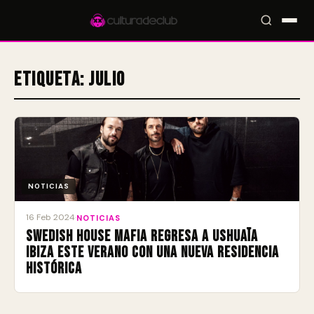
Etiqueta:
julio
Accesos rápidos:
🎪 Eventos
🎤 Artistas
📍 Locales
📰 Radar
NOTICIAS
16 Feb 2024
·
NOTICIAS
Swedish House Mafia regresa a Ushuaïa
Ibiza este verano con una nueva residencia
histórica