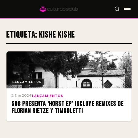
Etiqueta:
Kishe Kishe
Accesos rápidos:
🎪 Eventos
🎤 Artistas
📍 Locales
📰 Magazine
LANZAMIENTOS
2 Ene 2024
·
LANZAMIENTOS
Sob presenta ‘Horst EP’ incluye Remixes de
Florian Rietze y Timboletti