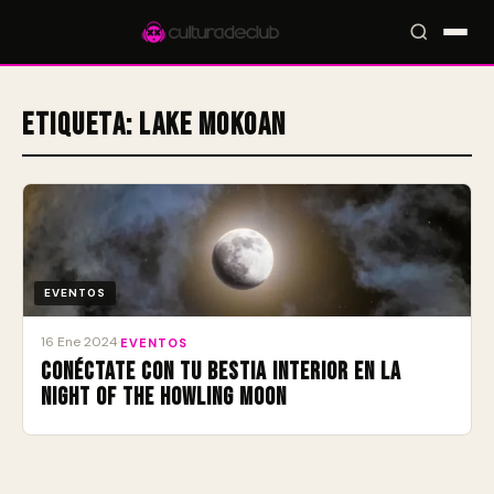
Etiqueta:
Lake Mokoan
Accesos rápidos:
🎪 Eventos
🎤 Artistas
📍 Locales
📰 Magazine
EVENTOS
16 Ene 2024
·
EVENTOS
Conéctate con tu bestia interior en la
Night of the Howling Moon