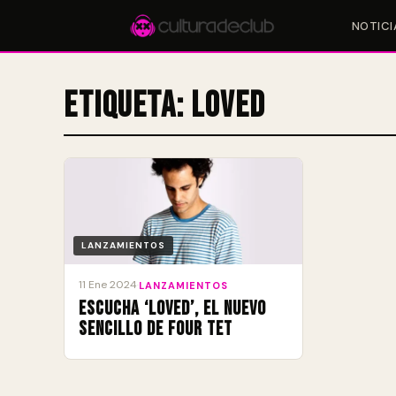
NOTICI
Etiqueta:
Loved
Accesos rápidos:
🎪 Eventos
🎤 Artistas
📍 Locales
📰 Magazine
LANZAMIENTOS
11 Ene 2024
·
LANZAMIENTOS
Escucha ‘Loved’, el nuevo
sencillo de Four Tet