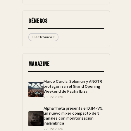
Géneros
Electrónica
2
Magazine
Marco Carola, Solomun y ANOTR
protagonizan el Grand Opening
Weekend de Pacha Ibiza
23 Ene 2026
AlphaTheta presenta el DJM-V5,
un nuevo mixer compacto de 3
canales con monitorización
inalámbrica
22 Ene 2026