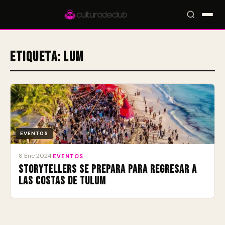
Etiqueta:
Lum
Accesos rápidos:
🎪 Eventos
🎤 Artistas
📍 Locales
📰 Magazine
EVENTOS
8 Ene 2024
·
EVENTOS
Storytellers se prepara para regresar a
las costas de Tulum