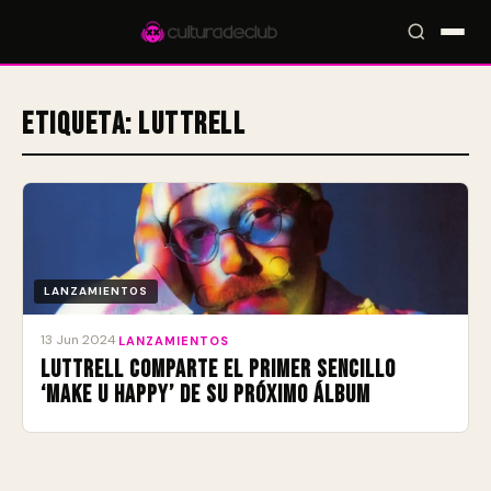
Etiqueta:
Luttrell
Accesos rápidos:
🎪 Eventos
🎤 Artistas
📍 Locales
📰 Radar
LANZAMIENTOS
13 Jun 2024
·
LANZAMIENTOS
Luttrell comparte el primer sencillo
‘Make U Happy’ de su próximo álbum