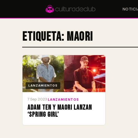
NOTICI
Etiqueta:
Maori
Accesos rápidos:
🎪 Eventos
🎤 Artistas
📍 Locales
📰 Magazine
LANZAMIENTOS
7 Sep 2023
·
LANZAMIENTOS
Adam Ten y Maori lanzan
‘Spring Girl’