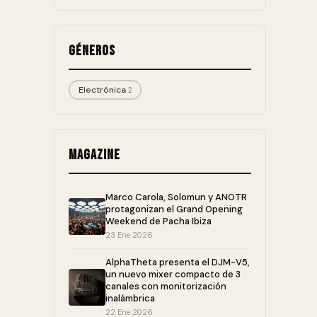
Géneros
Electrónica
2
Magazine
Marco Carola, Solomun y ANOTR
protagonizan el Grand Opening
Weekend de Pacha Ibiza
23 Ene 2026
AlphaTheta presenta el DJM-V5,
un nuevo mixer compacto de 3
canales con monitorización
inalámbrica
22 Ene 2026