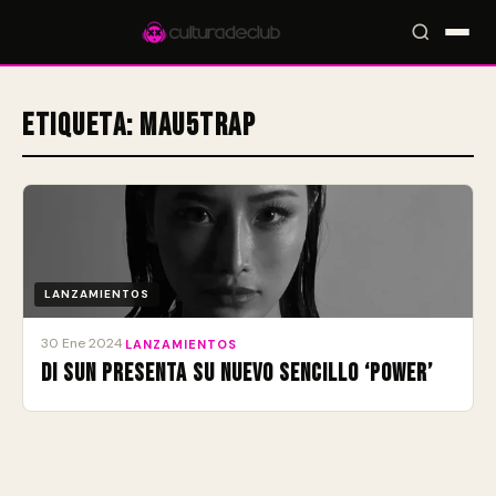
Etiqueta:
mau5trap
Accesos rápidos:
🎪 Eventos
🎤 Artistas
📍 Locales
📰 Magazine
LANZAMIENTOS
30 Ene 2024
·
LANZAMIENTOS
DI SUN presenta su nuevo sencillo ‘Power’