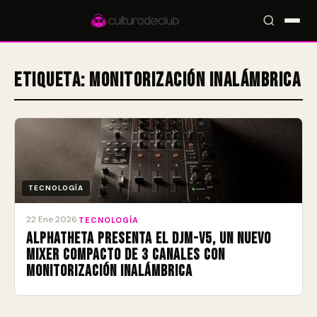
Etiqueta:
monitorización inalámbrica
Accesos rápidos:
🎪 Eventos
🎤 Artistas
📍 Locales
📰 Magazine
TECNOLOGÍA
22 Ene 2026
·
TECNOLOGÍA
AlphaTheta presenta el DJM-V5, un nuevo
mixer compacto de 3 canales con
monitorización inalámbrica