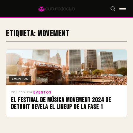
Etiqueta:
Movement
Accesos rápidos:
🎪 Eventos
🎤 Artistas
📍 Locales
📰 Magazine
EVENTOS
25 Ene 2024
·
EVENTOS
El Festival de Música Movement 2024 de
Detroit revela el Lineup de la Fase 1