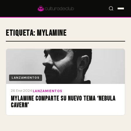
Etiqueta:
MYLAMINE
Accesos rápidos:
🎪 Eventos
🎤 Artistas
📍 Locales
📰 Radar
LANZAMIENTOS
26 Ene 2024
·
LANZAMIENTOS
MYLAMINE comparte su nuevo tema ‘Nebula
Cavern’