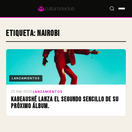
Etiqueta:
Nairobi
Accesos rápidos:
🎪 Eventos
🎤 Artistas
📍 Locales
📰 Magazine
LANZAMIENTOS
22 Sep 2023
·
LANZAMIENTOS
Kabeaushé lanza el segundo sencillo de su
próximo álbum.