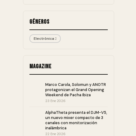
Géneros
Electrónica
2
Magazine
Marco Carola, Solomun y ANOTR
protagonizan el Grand Opening
Weekend de Pacha Ibiza
23 Ene 2026
AlphaTheta presenta el DJM-V5,
un nuevo mixer compacto de 3
canales con monitorización
inalámbrica
22 Ene 2026