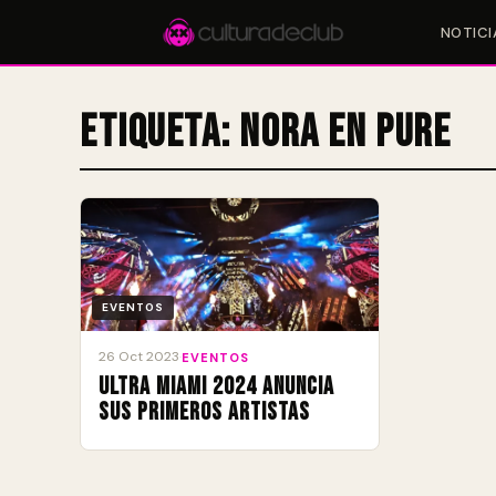
NOTICI
Etiqueta:
Nora En Pure
Accesos rápidos:
🎪 Eventos
🎤 Artistas
📍 Locales
📰 Magazine
EVENTOS
26 Oct 2023
·
EVENTOS
ULTRA Miami 2024 anuncia
sus primeros artistas