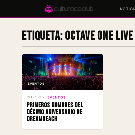
NOTICI
Etiqueta:
Octave One live
Accesos rápidos:
🎪 Eventos
🎤 Artistas
📍 Locales
📰 Magazine
EVENTOS
21 Dic 2023
·
EVENTOS
Primeros nombres del
Décimo Aniversario de
Dreambeach