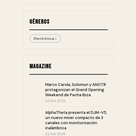
Géneros
Electrónica
2
Magazine
Marco Carola, Solomun y ANOTR
protagonizan el Grand Opening
Weekend de Pacha Ibiza
23 Ene 2026
AlphaTheta presenta el DJM-V5,
un nuevo mixer compacto de 3
canales con monitorización
inalámbrica
22 Ene 2026