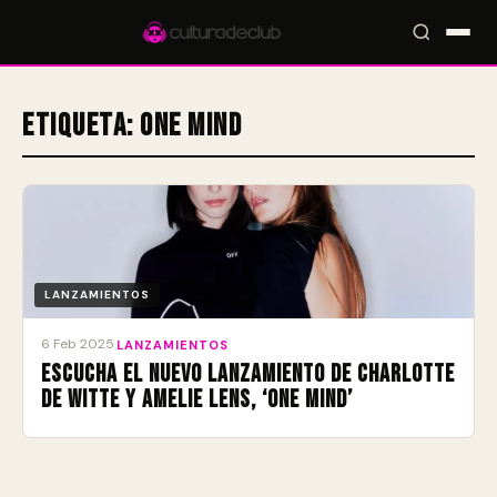
Etiqueta:
One Mind
Accesos rápidos:
🎪 Eventos
🎤 Artistas
📍 Locales
📰 Magazine
LANZAMIENTOS
6 Feb 2025
·
LANZAMIENTOS
Escucha el nuevo lanzamiento de Charlotte
de Witte y Amelie Lens, ‘One Mind’