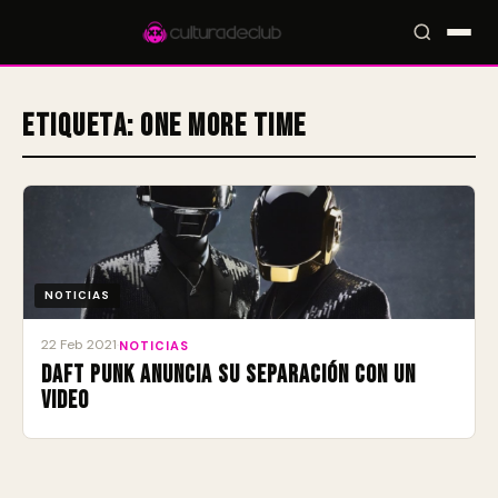
Etiqueta:
One More Time
Accesos rápidos:
🎪 Eventos
🎤 Artistas
📍 Locales
📰 Magazine
NOTICIAS
22 Feb 2021
·
NOTICIAS
Daft Punk anuncia su separación con un
video