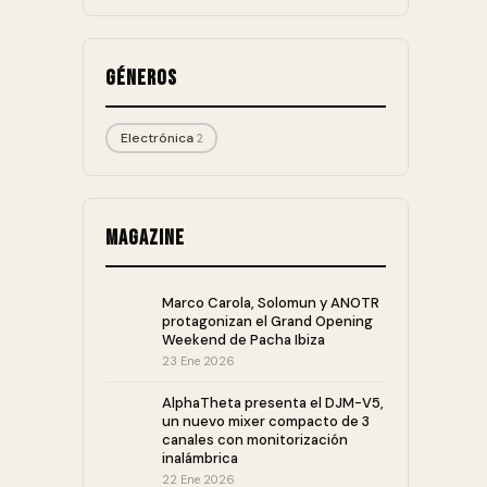
Géneros
Electrónica
2
Magazine
Marco Carola, Solomun y ANOTR
protagonizan el Grand Opening
Weekend de Pacha Ibiza
23 Ene 2026
AlphaTheta presenta el DJM-V5,
un nuevo mixer compacto de 3
canales con monitorización
inalámbrica
22 Ene 2026