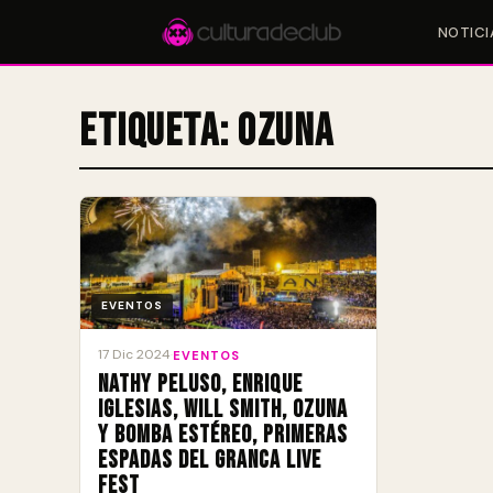
NOTICI
Etiqueta:
Ozuna
Accesos rápidos:
🎪 Eventos
🎤 Artistas
📍 Locales
📰 Magazine
EVENTOS
17 Dic 2024
·
EVENTOS
Nathy Peluso, Enrique
Iglesias, Will Smith, Ozuna
y Bomba Estéreo, primeras
espadas del Granca Live
Fest