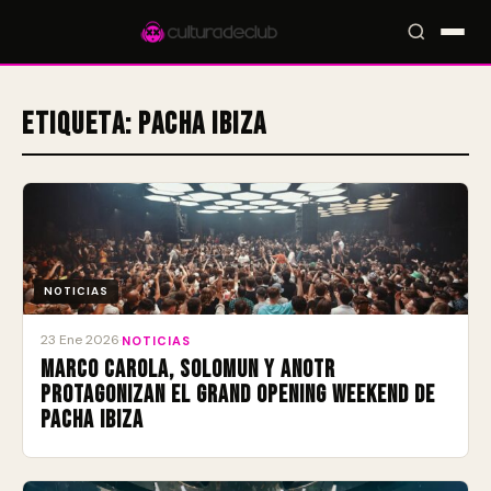
Etiqueta:
Pacha Ibiza
Accesos rápidos:
🎪 Eventos
🎤 Artistas
📍 Locales
📰 Radar
NOTICIAS
23 Ene 2026
·
NOTICIAS
Marco Carola, Solomun y ANOTR
protagonizan el Grand Opening Weekend de
Pacha Ibiza