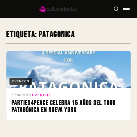
Etiqueta:
Patagonica
Accesos rápidos:
🎪 Eventos
🎤 Artistas
📍 Locales
📰 Magazine
EVENTOS
5 Ene 2024
·
EVENTOS
Parties4Peace celebra 15 años del Tour
Patagónica en Nueva York