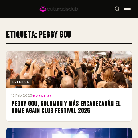
Etiqueta:
Peggy Gou
Accesos rápidos:
🎪 Eventos
🎤 Artistas
📍 Locales
📰 Magazine
EVENTOS
17 Feb 2025
·
EVENTOS
Peggy Gou, Solomun y más encabezarán el
Home Again Club Festival 2025